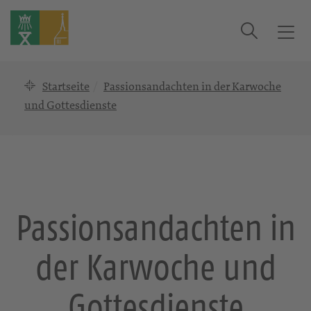
Suche
T
o
g
Startseite
Passionsandachten in der Karwoche
g
l
und Gottesdienste
e
n
a
v
i
g
Passionsandachten in
a
t
der Karwoche und
i
o
n
Gottesdienste