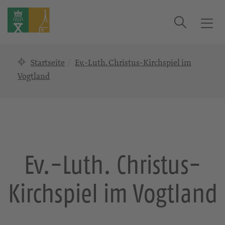
Suche
T
o
g
Startseite
Ev.-Luth. Christus-Kirchspiel im
g
l
Vogtland
e
n
a
v
i
g
Ev.-Luth. Christus-
a
t
Kirchspiel im Vogtland
i
o
n