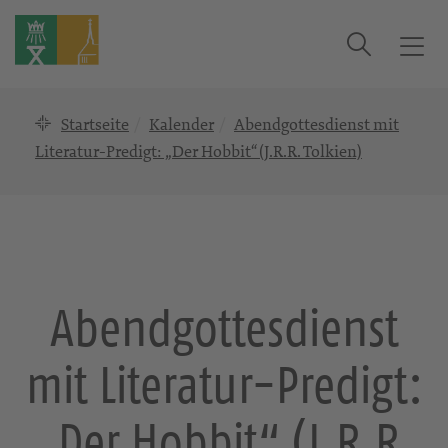
Suche
T
o
g
Startseite
Kalender
Abendgottesdienst mit
g
l
Literatur-Predigt: „Der Hobbit“ (J.R.R. Tolkien)
e
n
a
v
i
g
Abendgottesdienst
a
t
mit Literatur-Predigt:
i
o
n
„Der Hobbit“ (J.R.R.