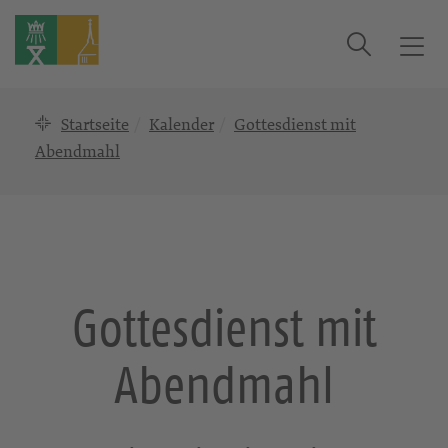
Suche
T
o
g
Startseite
Kalender
Gottesdienst mit
g
l
Abendmahl
e
n
a
v
i
g
Gottesdienst mit
a
t
Abendmahl
i
o
n