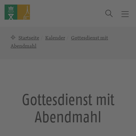
Suche
T
o
g
Startseite
Kalender
Gottesdienst mit
g
l
Abendmahl
e
n
a
v
i
g
Gottesdienst mit
a
t
Abendmahl
i
o
n