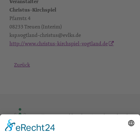
Veranstalter
Christus-Kirchspiel
Pfarrstr. 4
08233 Treuen (Interim)
ksp.vogtland-christus@evlks.de
http://www.christus-kirchspiel-vogtland.de
Zurück