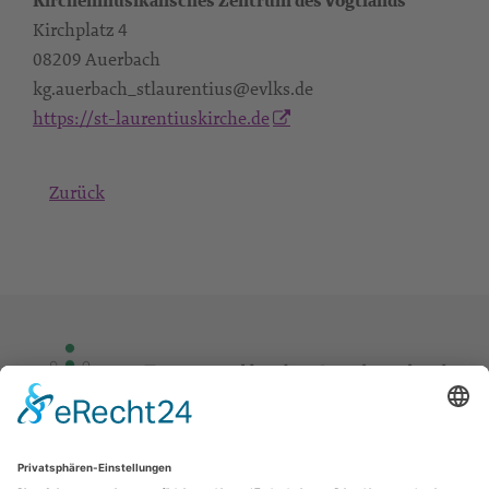
Kirchenmusikalisches Zentrum des Vogtlands
Kirchplatz 4
08209 Auerbach
kg.auerbach_stlaurentius@evlks.de
https://st-laurentiuskirche.de
Zurück