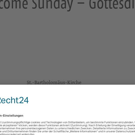
come Sunday – Gottesdi
St.-Bartholomäus-Kirche
Kirchgasse 7
08233 Treuen