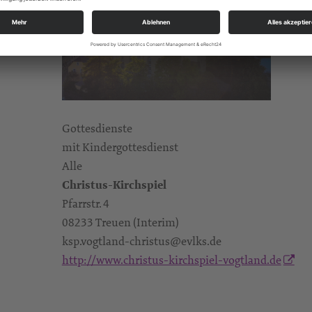
Gottesdienste
mit Kindergottesdienst
Alle
Christus-Kirchspiel
Pfarrstr. 4
08233 Treuen (Interim)
ksp.vogtland-christus@evlks.de
http://www.christus-kirchspiel-vogtland.de