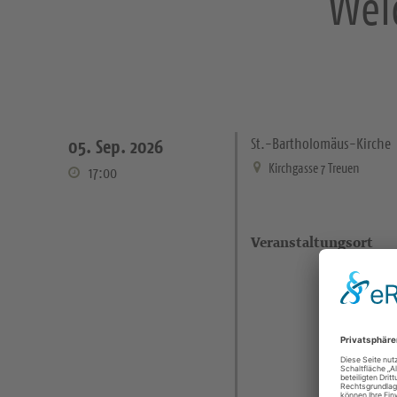
Wel
St.-Bartholomäus-Kirche
05. Sep. 2026
Kirchgasse 7 Treuen
17:00
Veranstaltungsort