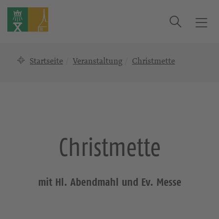
Suche
T
o
g
Startseite
Veranstaltung
Christmette
g
l
e
n
a
v
i
Christmette
g
a
t
i
mit Hl. Abendmahl und Ev. Messe
o
n