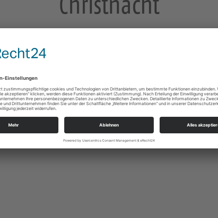
Christnacht
mit Hl. Abendmahl und Ev. Messe