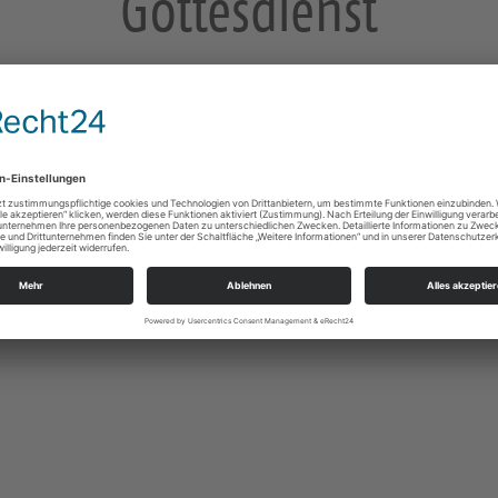
Gottesdienst
mit Kindergottesdienst
dt-Kirche