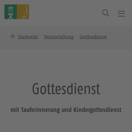
Suche
T
o
g
Startseite
Veranstaltung
Gottesdienst
g
l
e
n
a
v
i
Gottesdienst
g
a
t
i
mit Tauferinnerung und Kindergottesdienst
o
n