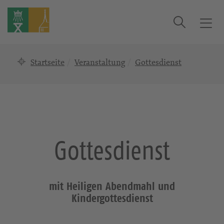
Suche
T
o
g
Startseite
Veranstaltung
Gottesdienst
g
l
e
n
a
v
i
Gottesdienst
g
a
t
i
mit Heiligen Abendmahl und
o
Kindergottesdienst
n