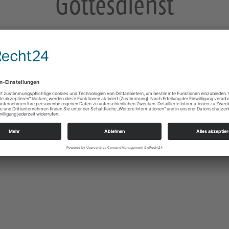
Gottesdienst
mit Heiligen Abendmahl
dt-Kirche