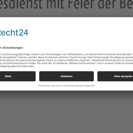
esdienst mit Feier der Be
und Hl. Abendmahl sowie Kindergottesdienst