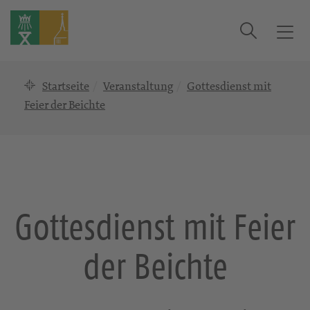
Suche
T
o
g
Startseite
Veranstaltung
Gottesdienst mit
g
l
Feier der Beichte
e
n
a
v
i
g
Gottesdienst mit Feier
a
t
der Beichte
i
o
n