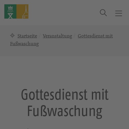
Suche
T
o
g
Startseite
Veranstaltung
Gottesdienst mit
g
l
Fußwaschung
e
n
a
v
i
g
Gottesdienst mit
a
t
Fußwaschung
i
o
n