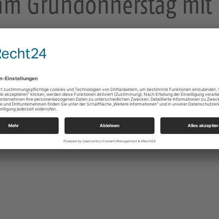
 am Gründonnerstag mi
mit Hl. Abendmahl und Ev. Messe