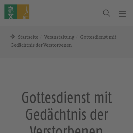
Suche
T
o
g
Startseite
Veranstaltung
Gottesdienst mit
g
l
Gedächtnis der Verstorbenen
e
n
a
v
i
g
Gottesdienst mit
a
t
Gedächtnis der
i
o
n
Verstorbenen