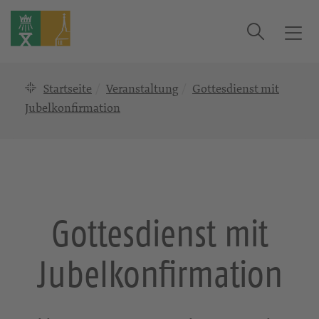
Suche
T
o
g
Startseite
Veranstaltung
Gottesdienst mit
g
l
Jubelkonfirmation
e
n
a
v
i
g
Gottesdienst mit
a
t
Jubelkonfirmation
i
o
n